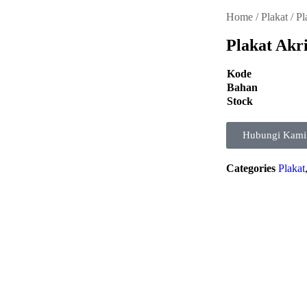
Home
/
Plakat
/
Pl
Plakat Ak
Kode
Bahan
Stock
Hubungi Kami
Categories
Plakat