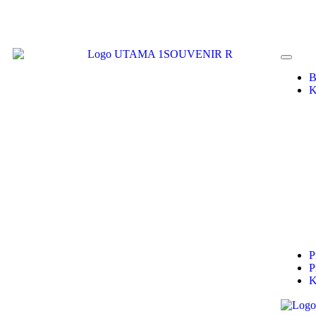
B
K
P
P
K