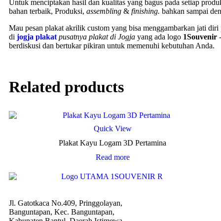
Untuk menciptakan hasil dan kualitas yang bagus pada setiap produ
bahan terbaik, Produksi,
assembling
&
finishing.
bahkan sampai den
Mau pesan plakat akrilik custom yang bisa menggambarkan jati dir
di
jogja plakat
pusatnya plakat di Jogja
yang ada logo
1Souvenir
-
berdiskusi dan bertukar pikiran untuk memenuhi kebutuhan Anda.
Related products
Quick View
Plakat Kayu Logam 3D Pertamina
Read more
Jl. Gatotkaca No.409, Pringgolayan,
Banguntapan, Kec. Banguntapan,
Kabupaten Bantul, Daerah Istimewa