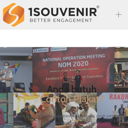
Anda butuh
Contoh Plakat?
Kami menyediakan berbagai contoh plakat yang cocok untuk segala
keperluan bisnis perusahaan Anda.