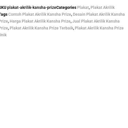
SKU
plakat-akrilik-kansha-prize
Categories
Plakat
,
Plakat Akrilik
Tags
Contoh Plakat Akrilik Kansha Prize
,
Desain Plakat Akrilik Kansha
Prize
,
Harga Plakat Akrilik Kansha Prize
,
Jual Plakat Akrilik Kansha
Prize
,
Plakat Akrilik Kansha Prize Terbaik
,
Plakat Akrilik Kansha Prize
Unik