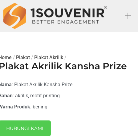
Home
/
Plakat
/
Plakat Akrilik
/
Plakat Akrilik Kansha Prize
Nama
: Plakat Akrilik Kansha Prize
Bahan
: akrilik, motif printing
Warna Produk
: bening
HUBUNGI KAMI