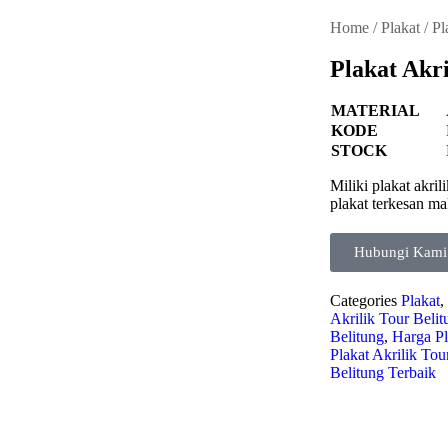
Home
/
Plakat
/
Pl
Plakat Akri
MATERIAL
KODE
STOCK
Miliki plakat akri
plakat terkesan ma
Hubungi Kami
Categories
Plakat
,
Akrilik Tour Belit
Belitung
,
Harga Pl
Plakat Akrilik Tou
Belitung Terbaik