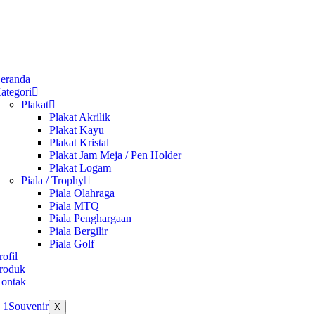
eranda
ategori
Plakat
Plakat Akrilik
Plakat Kayu
Plakat Kristal
Plakat Jam Meja / Pen Holder
Plakat Logam
Piala / Trophy
Piala Olahraga
Piala MTQ
Piala Penghargaan
Piala Bergilir
Piala Golf
rofil
roduk
ontak
X