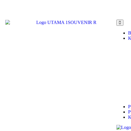
B
K
P
P
K