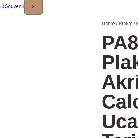
X
Home
/
Plakat
/
PA8
Pla
Akri
Cal
Uca