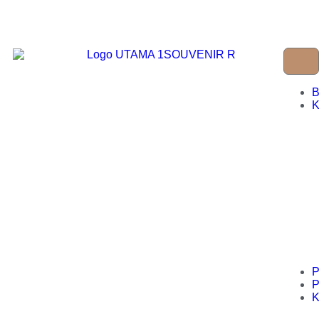
B
K
P
P
K