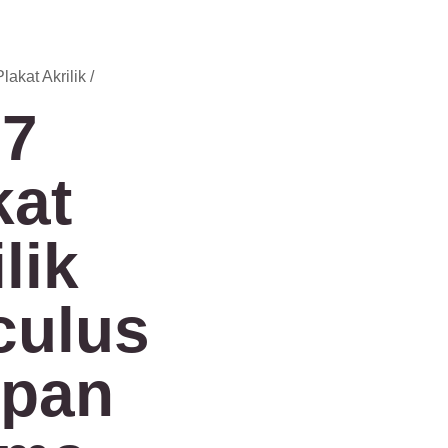
Plakat Akrilik
/
7
kat
lik
culus
pan