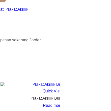
at
,
Plakat Akrilik
l pesan sekarang / order
Quick View
Plakat Akrilik Bumiputera
Read more