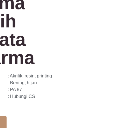
ima
ih
ata
arma
: Akrilik, resin, printing
: Bening, hijau
: PA 87
: Hubungi CS