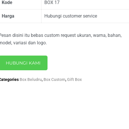
Kode
BOX 17
Harga
Hubungi customer service
Pesan disini itu bebas custom request ukuran, warna, bahan,
model, variasi dan logo.
HUBUNGI KAMI
Categories
Box Beludru
,
Box Custom
,
Gift Box