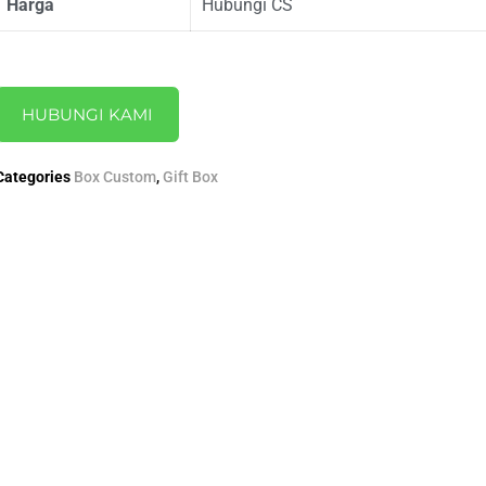
Harga
Hubungi CS
HUBUNGI KAMI
Categories
Box Custom
,
Gift Box