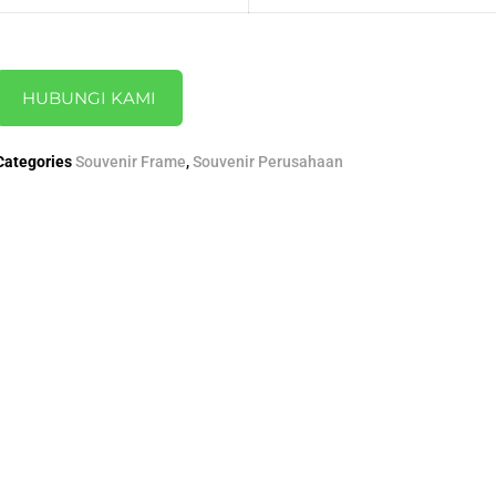
HUBUNGI KAMI
Categories
Souvenir Frame
,
Souvenir Perusahaan