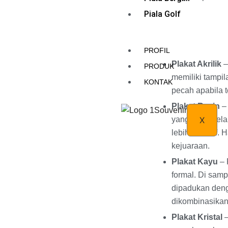
Piala Golf
PROFIL
Plakat Akrilik
PRODUK
memiliki tampil
KONTAK
pecah apabila t
Plakat Resin
– 
yang baik. Sela
X
lebih inovatif. 
kejuaraan.
Plakat Kayu
– 
formal. Di sampi
dipadukan deng
dikombinasikan
Plakat Kristal