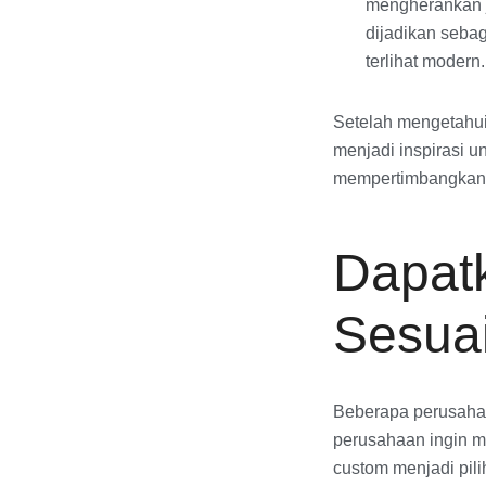
mengherankan ji
dijadikan sebag
terlihat modern.
Setelah mengetahui 
menjadi inspirasi u
mempertimbangkan h
Dapat
Sesua
Beberapa perusahaa
perusahaan ingin m
custom menjadi pil