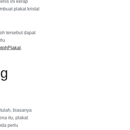
enis ini kerap
buat plakat kristal
toh tersebut dapat
rlu
tohPlakat
.
ng
tulah, biasanya
a itu, plakat
nda perlu