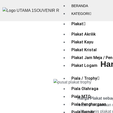
BERANDA
KATEGORI
Plakat
Plakat Akrilik
Plakat Kayu
Plakat Kristal
Plakat Jam Meja / Pen
Har
Plakat Logam
Piala / Trophy
Piala Olahraga
Piala MTQ
Harga Plakat seba
Piala Penghargaan
relasi. Perusahaan 
pilihan jenis plakat 
Piala Bergilir