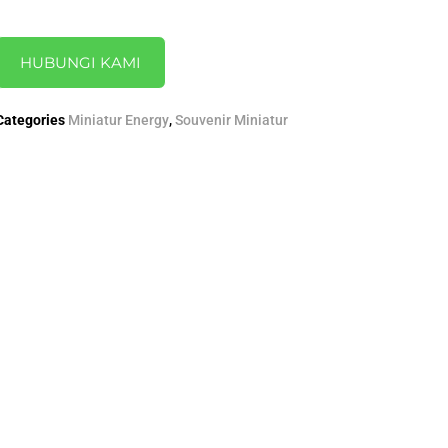
HUBUNGI KAMI
Categories
Miniatur Energy
,
Souvenir Miniatur