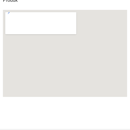
Produk