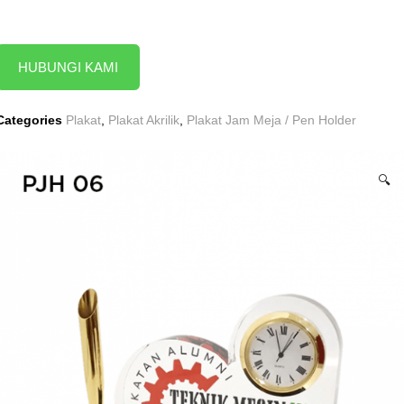
HUBUNGI KAMI
Categories
Plakat
,
Plakat Akrilik
,
Plakat Jam Meja / Pen Holder
🔍