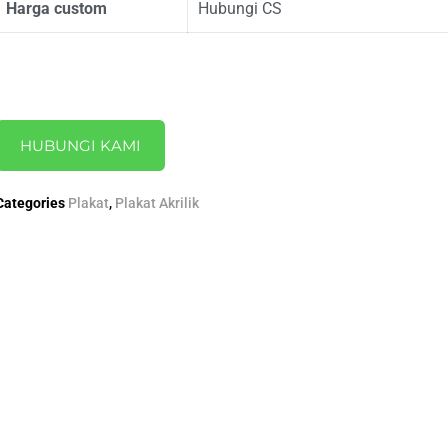
Harga custom
Hubungi CS
HUBUNGI KAMI
Categories
Plakat
,
Plakat Akrilik