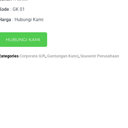
Kode
: GK 01
Harga
: Hubungi Kami
HUBUNGI KAMI
Categories
Corporate Gift
,
Gantungan Kunci
,
Souvenir Perusahaan