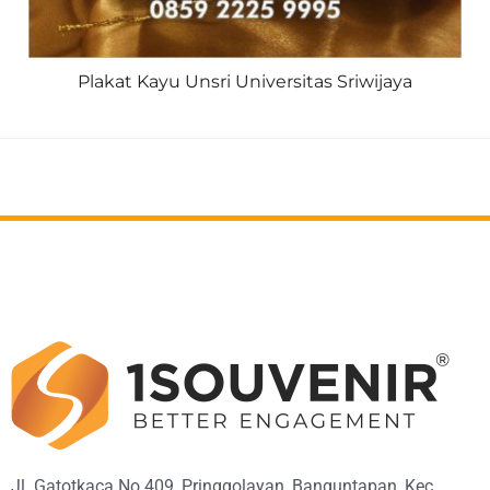
Plakat Kayu Unsri Universitas Sriwijaya
Jl. Gatotkaca No.409, Pringgolayan, Banguntapan, Kec.