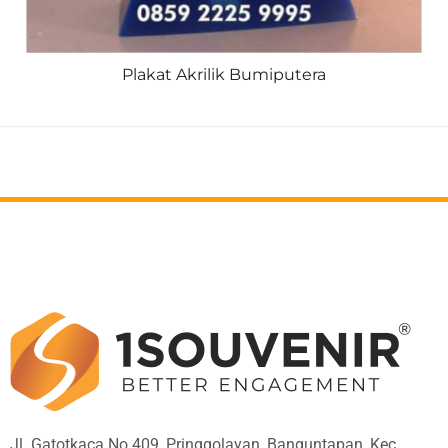
Plakat Akrilik Bumiputera
Jl. Gatotkaca No.409, Pringgolayan, Banguntapan, Kec.