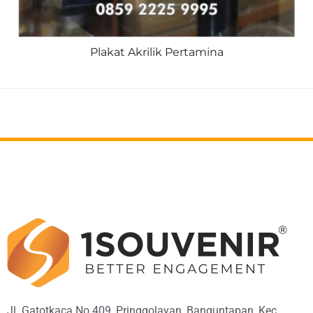
Plakat Akrilik Pertamina
Jl. Gatotkaca No.409, Pringgolayan, Banguntapan, Kec.