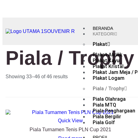
BERANDA
KATEGORI
Plakat
Piala / Trophy
Plakat Akrilik
Plakat Kayu
Plakat Kristal
Plakat Jam Meja / P
Showing 33–46 of 46 results
Plakat Logam
Piala / Trophy
Piala Olahraga
Piala MTQ
Piala Penghargaan
Piala Bergilir
Quick View
Piala Golf
Piala Turnamen Tenis PLN Cup 2021
PROFIL